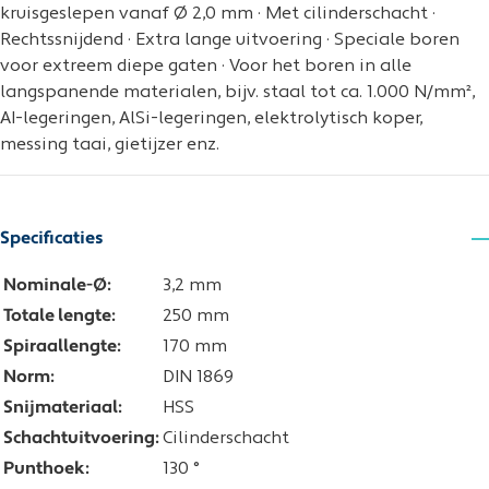
kruisgeslepen vanaf Ø 2,0 mm · Met cilinderschacht ·
Rechtssnijdend · Extra lange uitvoering · Speciale boren
voor extreem diepe gaten · Voor het boren in alle
langspanende materialen, bijv. staal tot ca. 1.000 N/mm²,
AI-legeringen, AlSi-legeringen, elektrolytisch koper,
messing taai, gietijzer enz.
Specificaties
Nominale-Ø:
3,2 mm
Totale lengte:
250 mm
Spiraallengte:
170 mm
Norm:
DIN 1869
Snijmateriaal:
HSS
Schachtuitvoering:
Cilinderschacht
Punthoek:
130 °