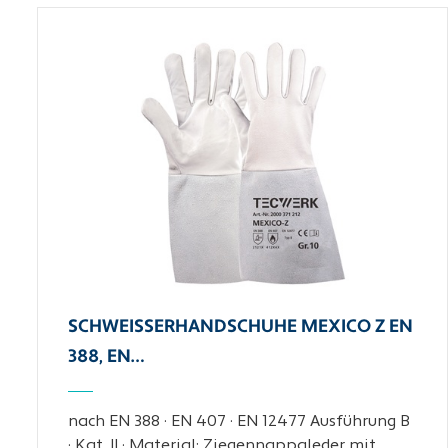
SCHWEISSERHANDSCHUHE MEXICO Z EN 3
88, EN…
nach EN 388 · EN 407 · EN 12477 Ausführung B
· Kat. II · Material: Ziegennappaleder mit