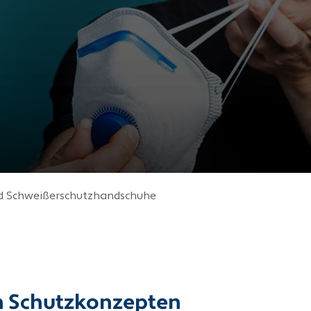
nd Schweißerschutzhandschuhe
en Schutzkonzepten