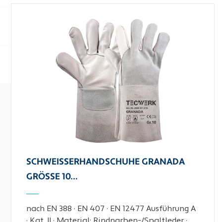
SCHWEISSERHANDSCHUHE GRANADA G
RÖSSE 10…
nach EN 388 · EN 407 · EN 12477 Ausführung A
· Kat. II · Material: Rindnarben-/Spaltleder ·