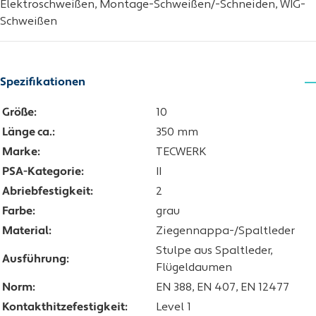
Elektroschweißen, Montage-Schweißen/-Schneiden, WIG-
Schweißen
Spezifikationen
Größe:
10
Länge ca.:
350 mm
Marke:
TECWERK
PSA-Kategorie:
II
Abriebfestigkeit:
2
Farbe:
grau
Material:
Ziegennappa-/Spaltleder
Stulpe aus Spaltleder,
Ausführung:
Flügeldaumen
Norm:
EN 388, EN 407, EN 12477
Kontakthitzefestigkeit:
Level 1