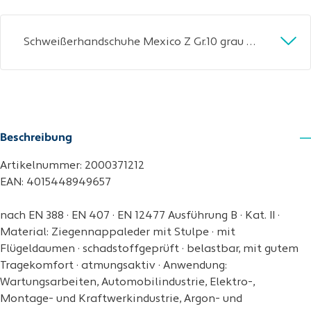
Schweißerhandschuhe Mexico Z Gr.10 grau EN 388/407/12477 10PA TW
Beschreibung
Artikelnummer: 2000371212
EAN: 4015448949657
nach EN 388 · EN 407 · EN 12477 Ausführung B · Kat. II ·
Material: Ziegennappaleder mit Stulpe · mit
Flügeldaumen · schadstoffgeprüft · belastbar, mit gutem
Tragekomfort · atmungsaktiv · Anwendung:
Wartungsarbeiten, Automobilindustrie, Elektro-,
Montage- und Kraftwerkindustrie, Argon- und