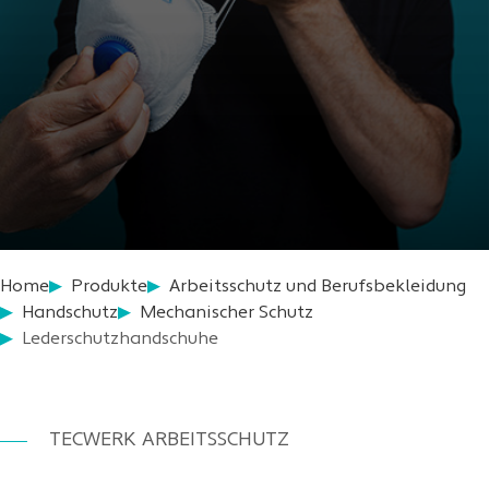
Home
Produkte
Arbeitsschutz und Berufsbekleidung
Handschutz
Mechanischer Schutz
Lederschutzhandschuhe
TECWERK ARBEITSSCHUTZ