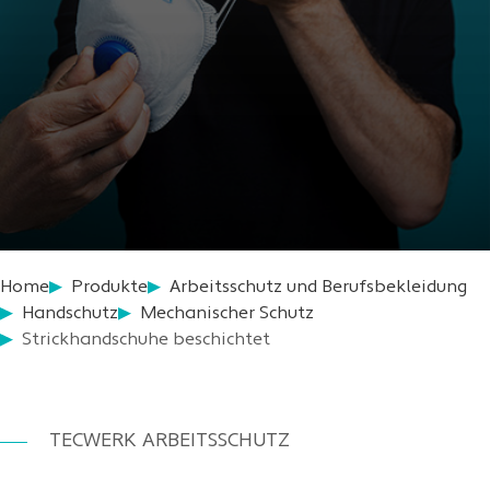
Home
Produkte
Arbeitsschutz und Berufsbekleidung
Handschutz
Mechanischer Schutz
Strickhandschuhe beschichtet
TECWERK ARBEITSSCHUTZ