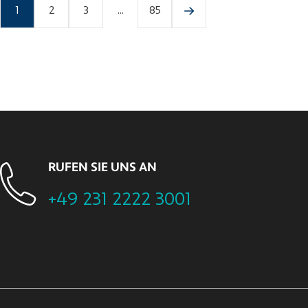
1
2
3
...
85
RUFEN SIE UNS AN
+49 231 2222 3001