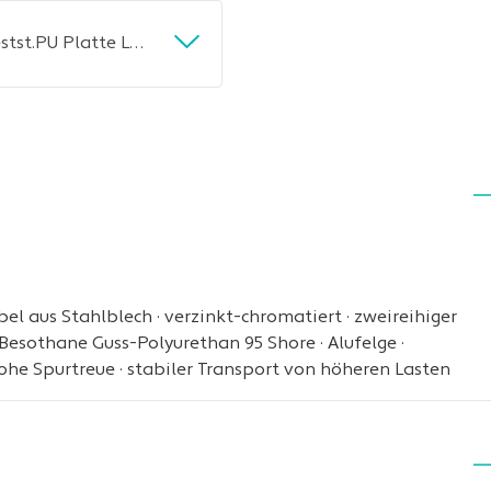
Lenkrolle D.100mm Trgf.250kg m.Festst.PU Platte L100xB85mm Rl.braun TECWERK
bel aus Stahlblech · verzinkt-chromatiert · zweireihiger
Besothane Guss-Polyurethan 95 Shore · Alufelge ·
hohe Spurtreue · stabiler Transport von höheren Lasten