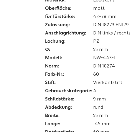
Material:
Edelstahl
Oberfläche:
matt
für Türstärke:
42-78 mm
Zulassung:
DIN 18273 EN179
Anschlagrichtung:
DIN links / rechts
Lochung:
PZ
Ø:
55 mm
Modell:
NW-443-1
Norm:
DIN 18274
Farb-Nr.:
60
Stift:
Vierkantstift
Gebrauchskategorie:
4
Schildstärke:
9 mm
Abdeckung:
rund
Breite:
55 mm
Länge:
145 mm