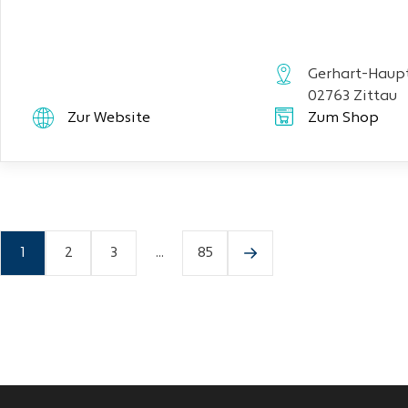
Gerhart-Haupt
02763 Zittau
Zur Website
Zum Shop
1
2
3
...
85