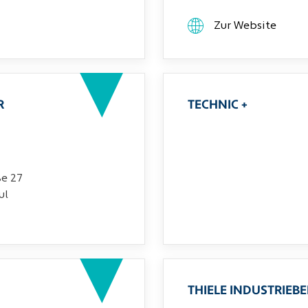
Zur Website
R
TECHNIC +
ße 27
ul
THIELE INDUSTRIEB