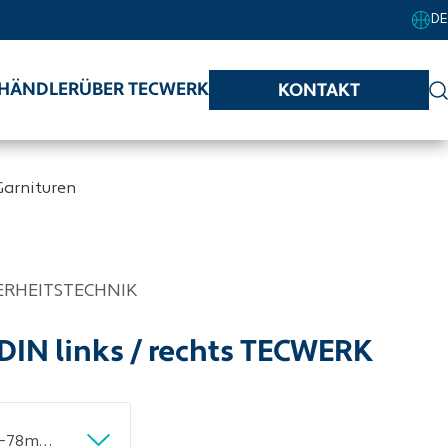
DE
HÄNDLER
ÜBER TECWERK
KONTAKT
Garnituren
ERHEITSTECHNIK
DIN links / rechts TECWERK
FS-Garnitur NW-443-1 VA 60 TS 42-78mm PZ rd.DIN L/R TECWERK