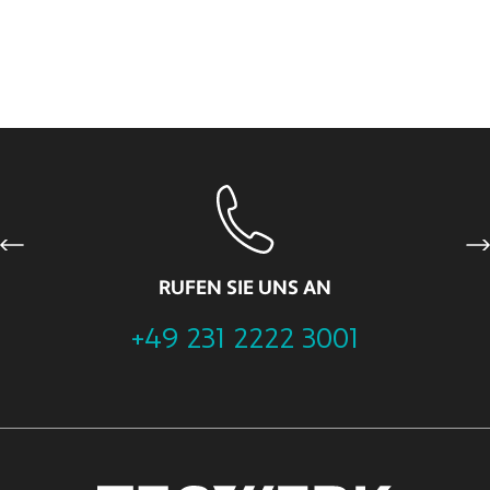
Previous
Ne
RUFEN SIE UNS AN
+49 231 2222 3001