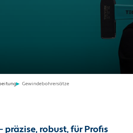
beitung
Gewindebohrersätze
äzise, robust, für Profis