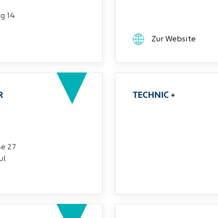
g 14
Zur Website
R
TECHNIC +
ße 27
ul