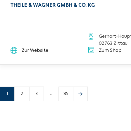
THEILE & WAGNER GMBH & CO. KG
Gerhart-Haupt
02763 Zittau
Zur Website
Zum Shop
1
2
3
...
85