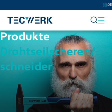
DE
Produkte
Drahtseilscheren/-
schneider