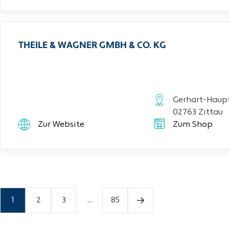
THEILE & WAGNER GMBH & CO. KG
Gerhart-Haupt
02763 Zittau
Zur Website
Zum Shop
1
2
3
...
85