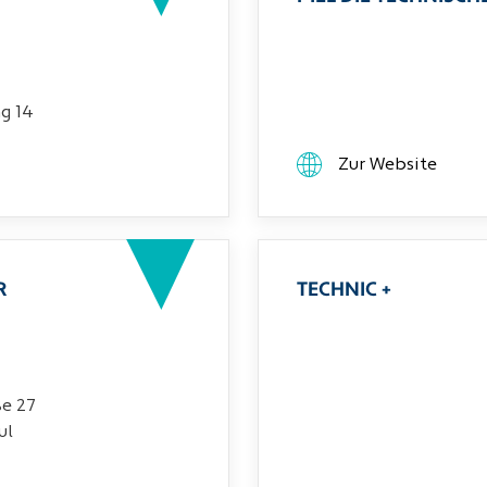
g 14
Zur Website
R
TECHNIC +
ße 27
ul