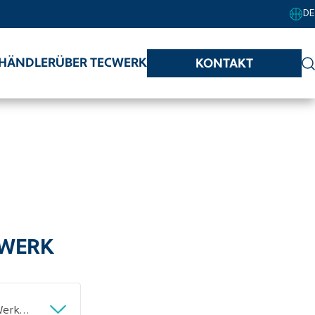
DE
HÄNDLER
ÜBER TECWERK
KONTAKT
CWERK
Werkzeugmodul 37-tlg.3/3-Modul Werkzeugsatz TECWERK