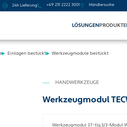
+49 231 2222 3001
Händlersuche
24h Lieferung
LÖSUNGEN
PRODUKTE
e
Einlagen bestückt
Werkzeugmodule bestückt
HANDWERKZEUGE
Werkzeugmodul TE