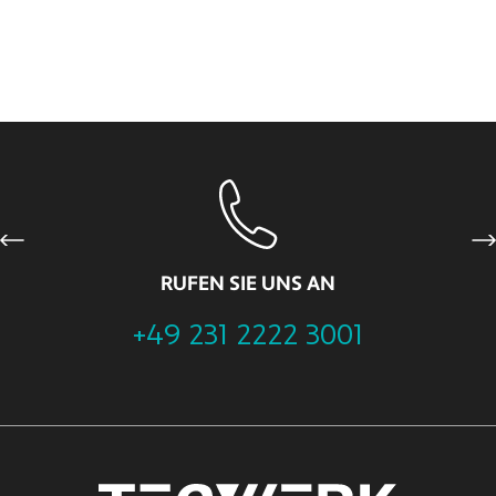
Previous
Ne
RUFEN SIE UNS AN
+49 231 2222 3001