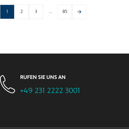
1
2
3
...
85
RUFEN SIE UNS AN
+49 231 2222 3001