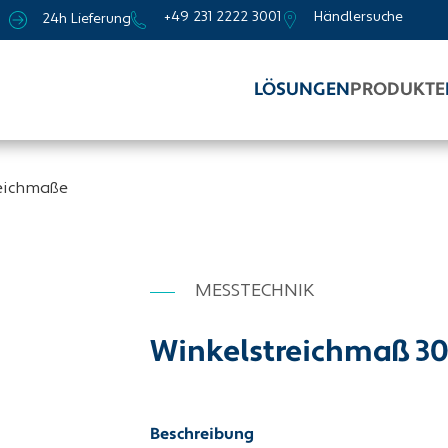
+49 231 2222 3001
Händlersuche
24h Lieferung
LÖSUNGEN
PRODUKTE
eichmaße
MESSTECHNIK
Winkelstreichmaß 
Beschreibung