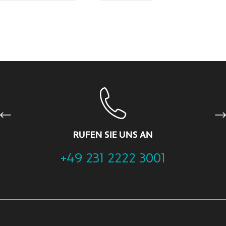
Previous
Ne
RUFEN SIE UNS AN
+49 231 2222 3001