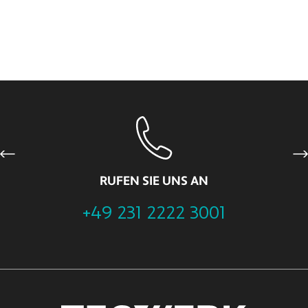
Previous
Ne
RUFEN SIE UNS AN
+49 231 2222 3001