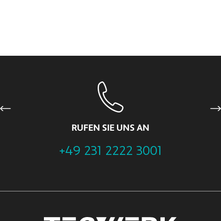
Previous
Ne
RUFEN SIE UNS AN
+49 231 2222 3001