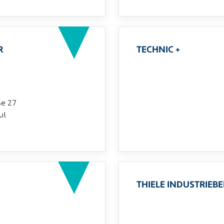
R
TECHNIC +
ße 27
ul
THIELE INDUSTRIEB