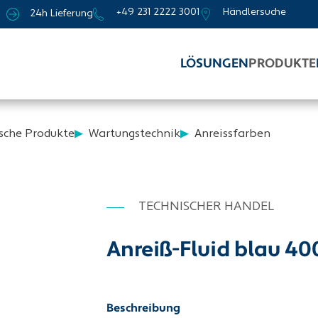
+49 231 2222 3001
Händlersuche
24h Lieferung
LÖSUNGEN
PRODUKTE
sche Produkte
Wartungstechnik
Anreissfarben
TECHNISCHER HANDEL
Anreiß-Fluid blau 4
Beschreibung