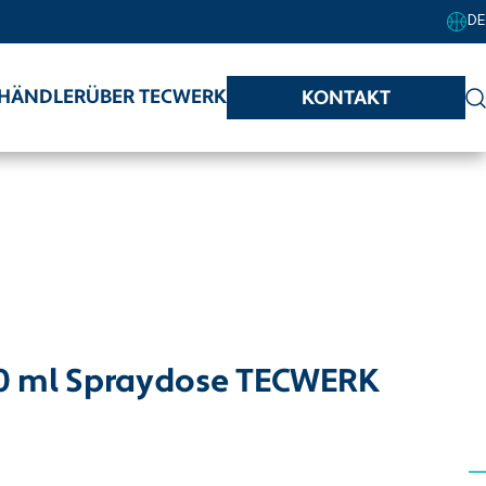
DE
HÄNDLER
ÜBER TECWERK
KONTAKT
00 ml Spraydose TECWERK