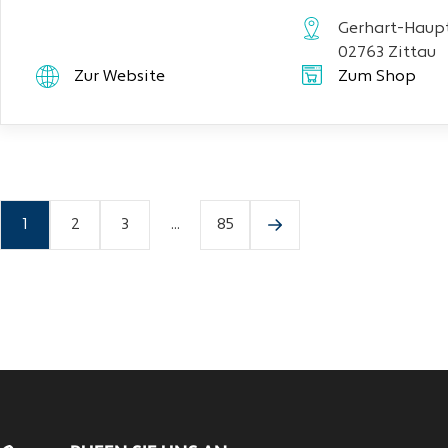
Gerhart-Haupt
02763 Zittau
Zur Website
Zum Shop
1
2
3
...
85