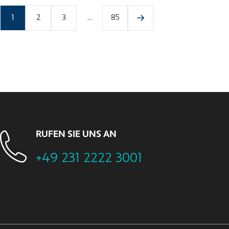
1
2
3
...
85
RUFEN SIE UNS AN
+49 231 2222 3001