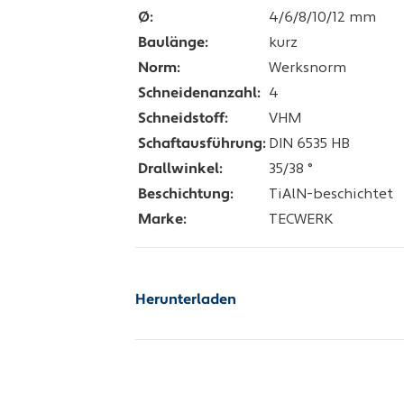
Ø:
4/6/8/10/12 mm
Baulänge:
kurz
Norm:
Werksnorm
Schneidenanzahl:
4
Schneidstoff:
VHM
Schaftausführung:
DIN 6535 HB
Drallwinkel:
35/38 °
Beschichtung:
TiAlN-beschichtet
Marke:
TECWERK
Herunterladen
Schnittwerttabelle