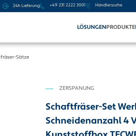
+49 231 2222 3001
Händlersuche
24h Lieferung
LÖSUNGEN
PRODUKTE
fräser-Sätze
ZERSPANUNG
Schaftfräser-Set We
Schneidenanzahl 4 V
Kunststoffbox TECW