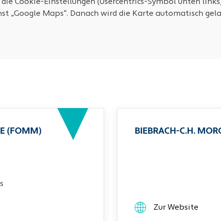
 die Cookie-Einstellungen (Usercentrics-Symbol unten links
nst „Google Maps“. Danach wird die Karte automatisch gela
E (FOMM)
BIEBRACH-C.H. MO
s
Zur Website