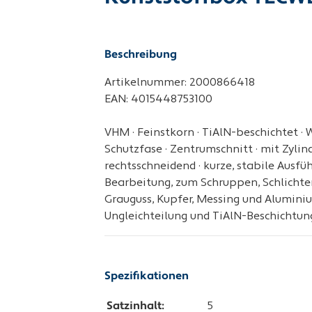
Beschreibung
Artikelnummer: 2000866418
EAN: 4015448753100
VHM · Feinstkorn · TiAlN-beschichtet · W
Schutzfase · Zentrumschnitt · mit Zylin
rechtsschneidend · kurze, stabile Ausfü
Bearbeitung, zum Schruppen, Schlichten
Grauguss, Kupfer, Messing und Alumini
Ungleichteilung und TiAlN-Beschichtung
Spezifikationen
Satzinhalt:
5