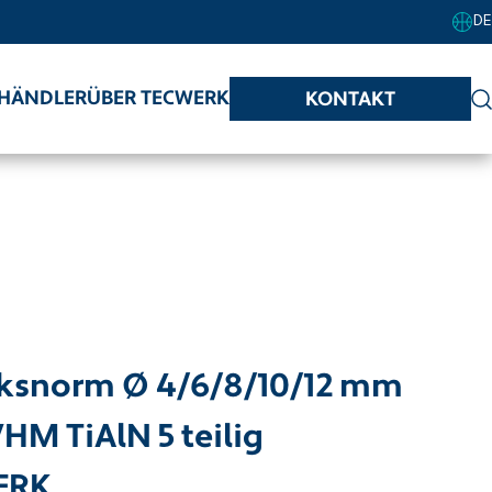
DE
HÄNDLER
ÜBER TECWERK
KONTAKT
rksnorm Ø 4/6/8/10/12 mm
HM TiAlN 5 teilig
ERK