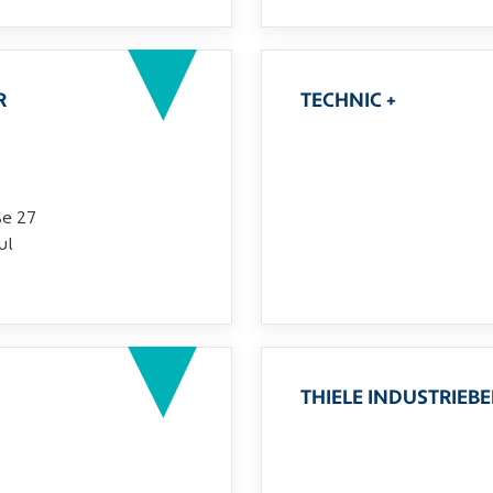
R
TECHNIC +
ße 27
ul
THIELE INDUSTRIEB