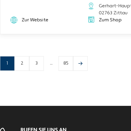
Gerhart-Haupt
02763 Zittau
Zur Website
Zum Shop
1
2
3
...
85
RUFEN SIE UNS AN