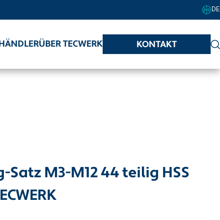
DE
HÄNDLER
ÜBER TECWERK
KONTAKT
Satz M3-M12 44 teilig HSS
 TECWERK