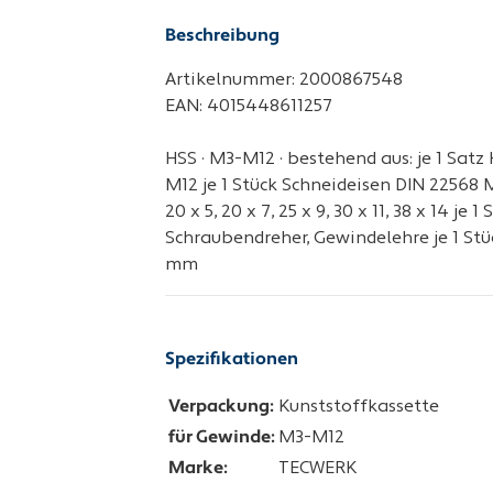
Beschreibung
Artikelnummer: 2000867548
EAN: 4015448611257
HSS · M3-M12 · bestehend aus: je 1 Sat
M12 je 1 Stück Schneideisen DIN 22568 
20 x 5, 20 x 7, 25 x 9, 30 x 11, 38 x 14 je 
Schraubendreher, Gewindelehre je 1 Stück 
mm
Spezifikationen
Verpackung:
Kunststoffkassette
für Gewinde:
M3-M12
Marke:
TECWERK