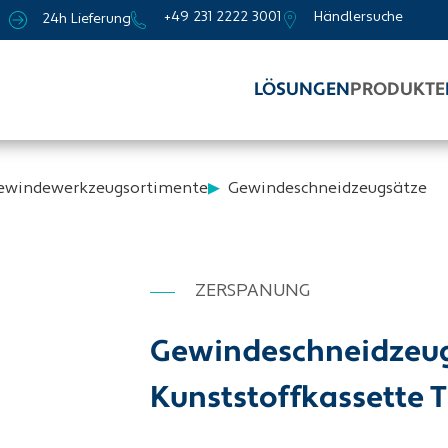
+49 231 2222 3001
Händlersuche
24h Lieferung
LÖSUNGEN
PRODUKTE
ewindewerkzeugsortimente
Gewindeschneidzeugsätze
ZERSPANUNG
Gewindeschneidzeug-
Kunststoffkassette