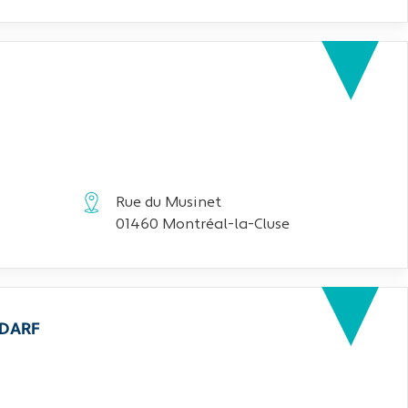
Rue du Musinet
01460 Montréal-la-Cluse
EDARF