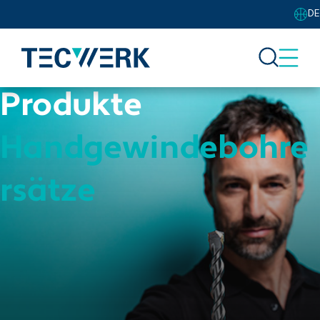
DE
Produkte
Handgewindebohre
rsätze