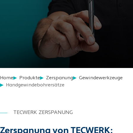
Home
Produkte
Zerspanung
Gewindewerkzeuge
Handgewindebohrersätze
TECWERK ZERSPANUNG
Zerspanung von TECWERK: