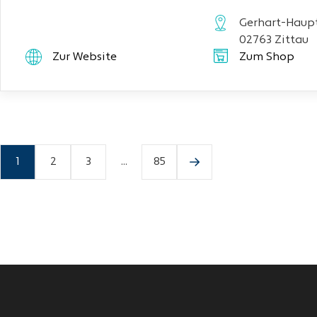
Gerhart-Haupt
02763 Zittau
Zur Website
Zum Shop
1
2
3
...
85