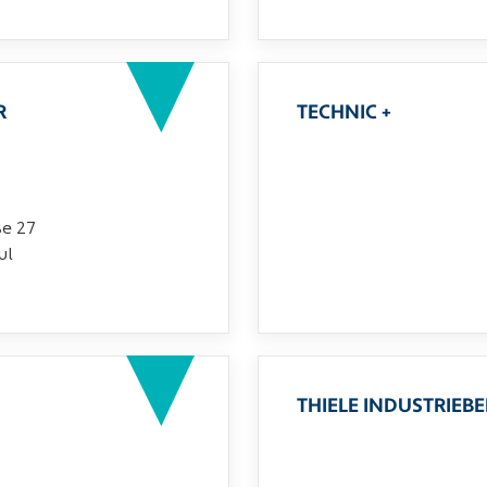
R
TECHNIC +
ße 27
ul
THIELE INDUSTRIEB