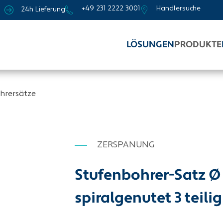
+49 231 2222 3001
Händlersuche
24h Lieferung
LÖSUNGEN
PRODUKTE
hrersätze
ZERSPANUNG
Stufenbohrer-Satz Ø
spiralgenutet 3 teil