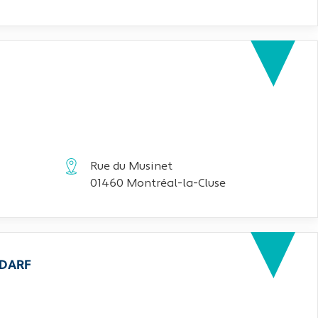
Rue du Musinet
01460 Montréal-la-Cluse
EDARF