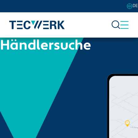
DE
Händlersuche
TECWERK