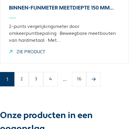
BINNEN-FIJNMETER MEETDIEPTE 150 MM…
2-punts vergelijkingsmeter door
omkeerpuntbepaling · Beweegbare meetbouten
van hardmetaal · Met…
ZIE PRODUCT
1
…
2
3
4
16
Onze producten in een