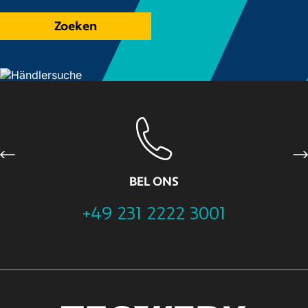
Zoeken
Previous
Ne
BEL ONS
+49 231 2222 3001