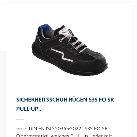
SICHERHEITSSCHUH RÜGEN S3S FO SR
PULL-UP…
nach DIN EN ISO 20345:2022 · S3S FO SR ·
Obermaterial: weiches Pull-Up-Leder mit