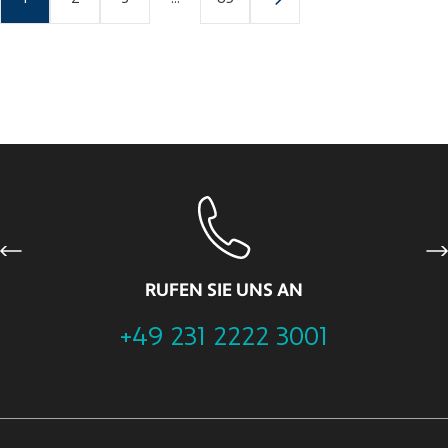
Previous
Ne
RUFEN SIE UNS AN
+49 231 2222 3001