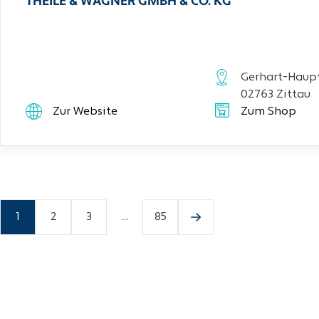
THEILE & WAGNER GMBH & CO. KG
Gerhart-Haupt
02763 Zittau
Zur Website
Zum Shop
1
2
3
...
85