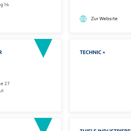
g 14
Zur Website
R
TECHNIC +
ße 27
ul