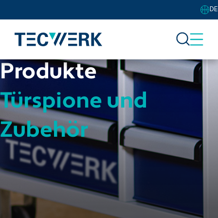
DE
Produkte
Türspione und
Zubehör