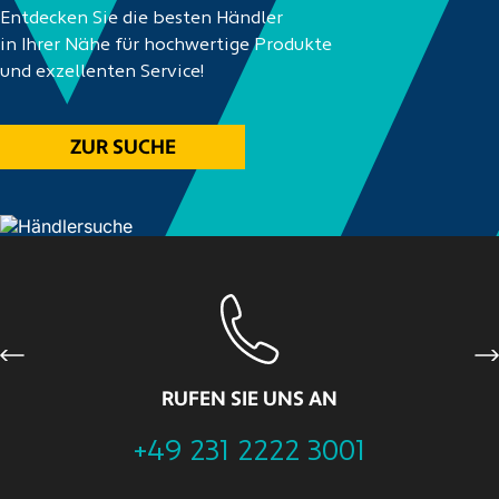
Entdecken Sie die besten Händler
in Ihrer Nähe für hochwertige Produkte
und exzellenten Service!
ZUR SUCHE
Previous
Ne
RUFEN SIE UNS AN
+49 231 2222 3001