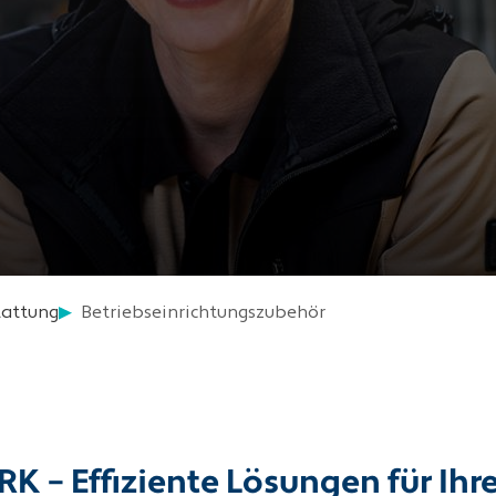
tattung
Betriebseinrichtungszubehör
K – Effiziente Lösungen für Ihr