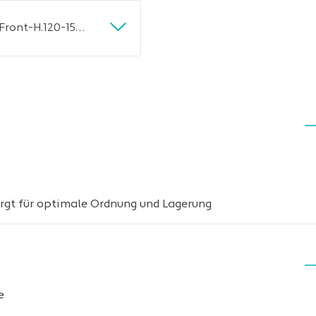
Schubladenunterteilungsmaterial Front-H.120-150mm 1 Trenn- u.4 Steckw.TECWERK
orgt für optimale Ordnung und Lagerung
e