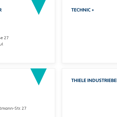
R
TECHNIC +
ße 27
ul
THIELE INDUSTRIEB
mann-Str. 27