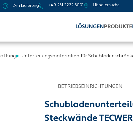
+49 231 2222 3001
Händlersuche
24h Lieferung
LÖSUNGEN
PRODUKTE
tattung
Unterteilungsmaterialien für Schubladenschränk
BETRIEBSEINRICHTUNGEN
Schubladenunterteil
Steckwände TECWE