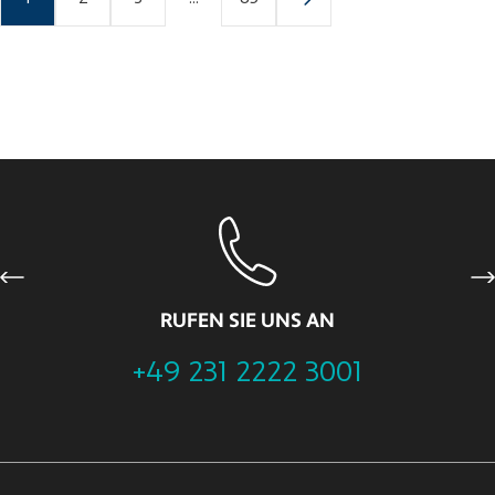
Previous
Ne
RUFEN SIE UNS AN
+49 231 2222 3001