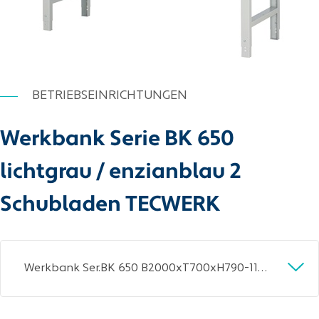
BETRIEBSEINRICHTUNGEN
Werkbank Serie BK 650
lichtgrau / enzianblau 2
Schubladen TECWERK
Werkbank Ser.BK 650 B2000xT700xH790-1140mm Buche massiv grau/blau 2 Schubl.TW