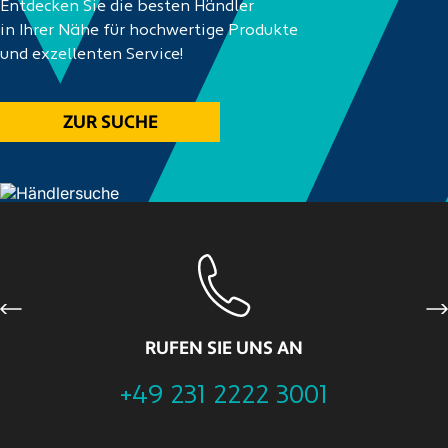
Entdecken Sie die besten Händler
in Ihrer Nähe für hochwertige Produkte
und exzellenten Service!
ZUR SUCHE
Previous
Ne
RUFEN SIE UNS AN
+49 231 2222 3001