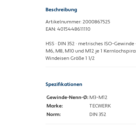
Beschreibung
Artikelnummer: 2000867525
EAN: 4015448611110
HSS · DIN 352 · metrisches ISO-Gewinde 
M6, M8, M10 und M12 je 1 Kernlochspiralb
Windeisen Größe 1 1/2
Spezifikationen
Gewinde-Nenn-Ø:
M3-M12
Marke:
TECWERK
Norm:
DIN 352