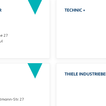
R
TECHNIC +
ße 27
ul
THIELE INDUSTRIEB
mann-Str. 27