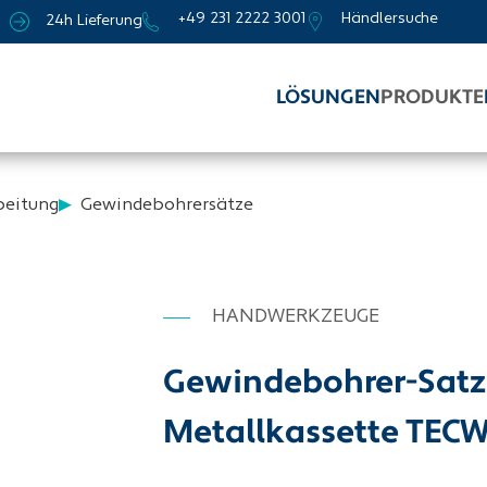
+49 231 2222 3001
Händlersuche
24h Lieferung
LÖSUNGEN
PRODUKTE
beitung
Gewindebohrersätze
HANDWERKZEUGE
Gewindebohrer-Satz D
Metallkassette TEC