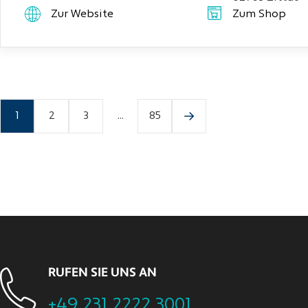
Zur Website
Zum Shop
1
2
3
...
85
RUFEN SIE UNS AN
+49 231 2222 3001