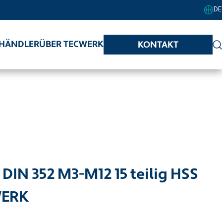
DE
HÄNDLER
ÜBER TECWERK
KONTAKT
IN 352 M3-M12 15 teilig HSS
WERK