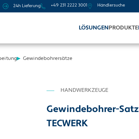
+49 231 2222 3001
Händlersuche
24h Lieferung
LÖSUNGEN
PRODUKTE
beitung
Gewindebohrersätze
HANDWERKZEUGE
Gewindebohrer-Satz D
TECWERK