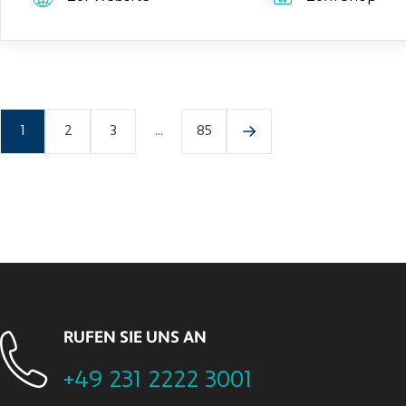
1
2
3
...
85
RUFEN SIE UNS AN
+49 231 2222 3001