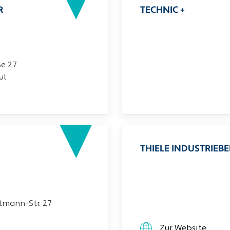
R
TECHNIC +
ße 27
ul
THIELE INDUSTRIEB
mann-Str. 27
Zur Website