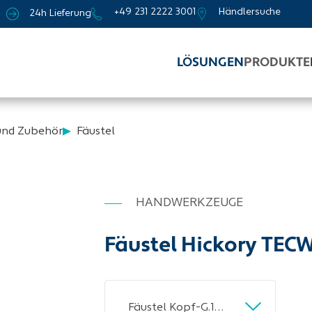
+49 231 2222 3001
Händlersuche
24h Lieferung
LÖSUNGEN
PRODUKTE
und Zubehör
Fäustel
HANDWERKZEUGE
Fäustel Hickory TEC
Fäustel Kopf-G.1500g Hickory TECWERK