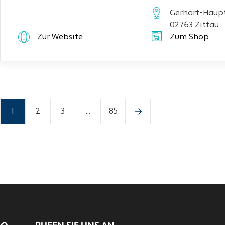
Gerhart-Haupt
02763 Zittau
Zur Website
Zum Shop
1
2
3
...
85