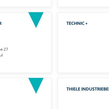
R
TECHNIC +
ße 27
ul
THIELE INDUSTRIEB