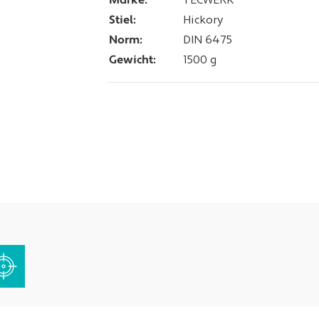
Marke:
TECWERK
Stiel:
Hickory
Norm:
DIN 6475
Gewicht:
1500 g