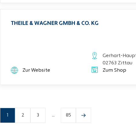
THEILE & WAGNER GMBH & CO. KG
Gerhart-Haupt
02763 Zittau
Zur Website
Zum Shop
1
2
3
...
85