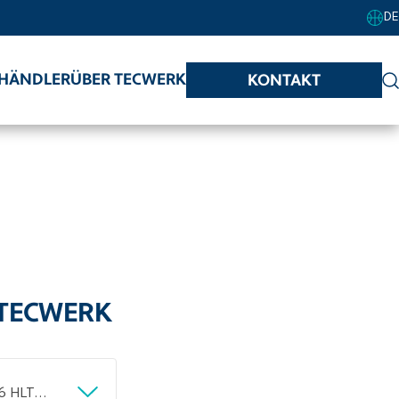
DE
HÄNDLER
ÜBER TECWERK
KONTAKT
 TECWERK
Kappkreissägeblatt AD 315mm Z.96 HLTCG Schnitt-B.2,8mm TECWERK