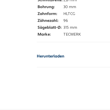
Schnittbreite:
2,8 mm
Bohrung:
30 mm
Zahnform:
HLTCG
Zähnezahl:
96
Sägeblatt-Ø:
315 mm
Marke:
TECWERK
Herunterladen
Zusatzinfo_PDF