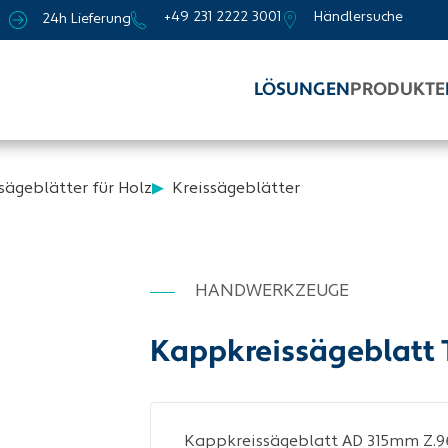
+49 231 2222 3001
Händlersuche
24h Lieferung
LÖSUNGEN
PRODUKTE
sägeblätter für Holz
Kreissägeblätter
HANDWERKZEUGE
Kappkreissägeblatt