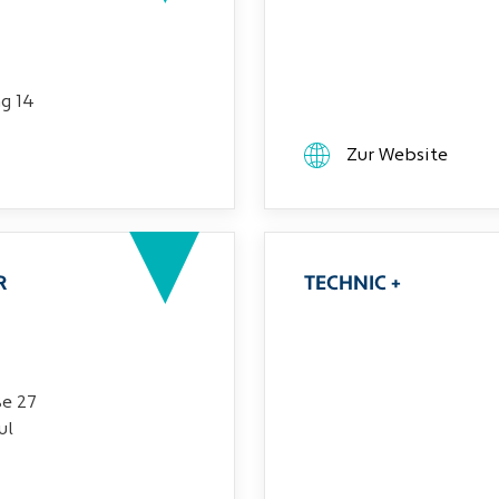
g 14
Zur Website
R
TECHNIC +
ße 27
ul