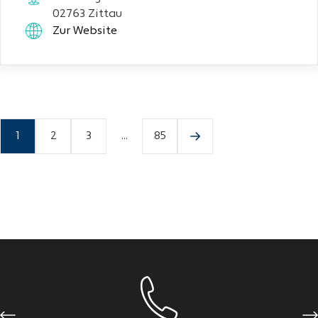
02763 Zittau
Zur Website
1
2
3
...
85
Previous
Ne