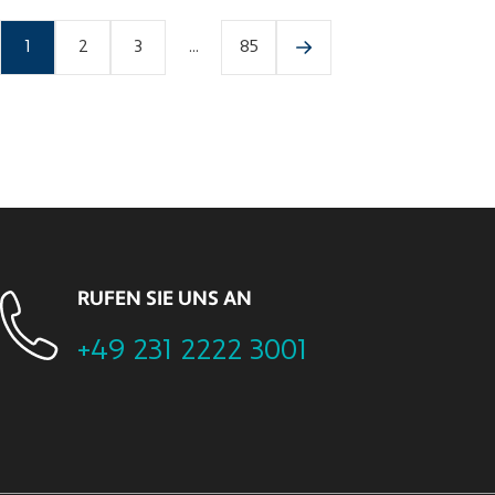
1
2
3
...
85
RUFEN SIE UNS AN
+49 231 2222 3001