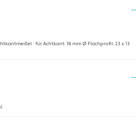
chtkantmeißel · für Achtkant: 18 mm Ø Flachprofil: 23 x 13
l