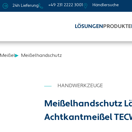
+49 231 2222 3001
Händlersuche
24h Lieferung
LÖSUNGEN
PRODUKTE
Meißel
Meißelhandschutz
HANDWERKZEUGE
Meißelhandschutz Lä
Achtkantmeißel TE