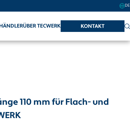
DE
HÄNDLER
ÜBER TECWERK
KONTAKT
nge 110 mm für Flach- und
CWERK