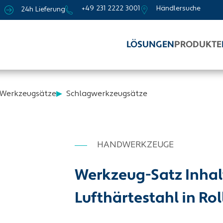
+49 231 2222 3001
Händlersuche
24h Lieferung
LÖSUNGEN
PRODUKTE
Werkzeugsätze
Schlagwerkzeugsätze
HANDWERKZEUGE
Werkzeug-Satz Inhal
Lufthärtestahl in R