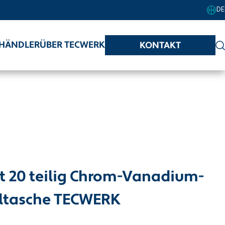
DE
HÄNDLER
ÜBER TECWERK
KONTAKT
t 20 teilig Chrom-Vanadium-
olltasche TECWERK