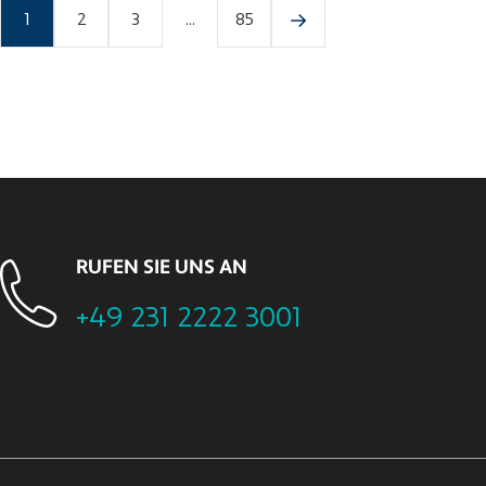
1
2
3
...
85
RUFEN SIE UNS AN
+49 231 2222 3001