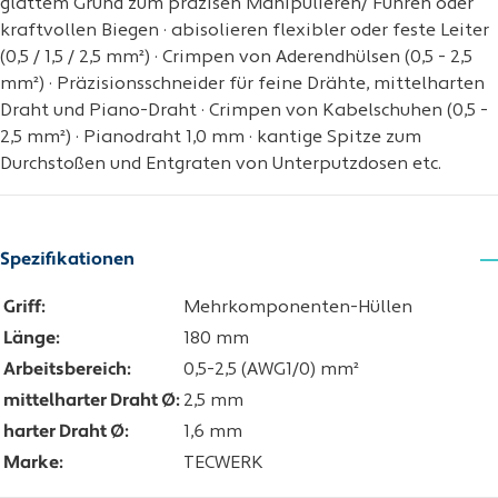
glattem Grund zum präzisen Manipulieren/ Führen oder
kraftvollen Biegen · abisolieren flexibler oder feste Leiter
(0,5 / 1,5 / 2,5 mm²) · Crimpen von Aderendhülsen (0,5 - 2,5
mm²) · Präzisionsschneider für feine Drähte, mittelharten
Draht und Piano-Draht · Crimpen von Kabelschuhen (0,5 -
2,5 mm²) · Pianodraht 1,0 mm · kantige Spitze zum
Durchstoßen und Entgraten von Unterputzdosen etc.
Spezifikationen
Griff:
Mehrkomponenten-Hüllen
Länge:
180 mm
Arbeitsbereich:
0,5-2,5 (AWG1/0) mm²
mittelharter Draht Ø:
2,5 mm
harter Draht Ø:
1,6 mm
Marke:
TECWERK