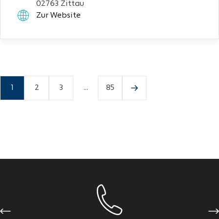
02763 Zittau
Zur Website
1
2
3
...
85
Previous
Ne