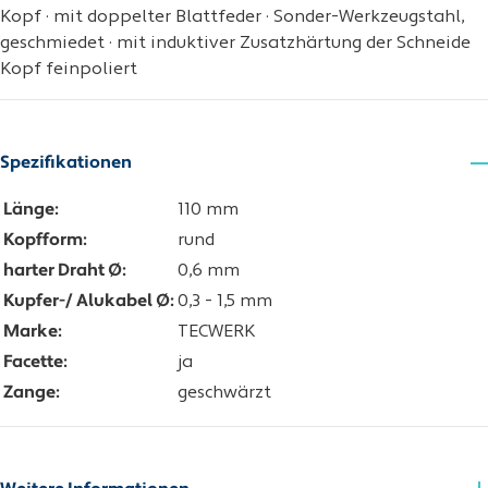
Kopf · mit doppelter Blattfeder · Sonder-Werkzeugstahl,
geschmiedet · mit induktiver Zusatzhärtung der Schneide
Kopf feinpoliert
Spezifikationen
Länge:
110 mm
Kopfform:
rund
harter Draht Ø:
0,6 mm
Kupfer-/ Alukabel Ø:
0,3 - 1,5 mm
Marke:
TECWERK
Facette:
ja
Zange:
geschwärzt