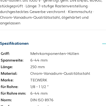
VDE-isoliert bis 1000 V · gefertigt gem. DIN EN/IEC 60900,
stückgeprüft · Länge: 7-stufige Rastenverstellung ·
durchgestecktes Gewerbe verchromt · Klemmschutz ·
Chrom-Vanadium-Qualitätsstahl, ölgehärtet und
angelassen
Spezifikationen
Griff:
Mehrkomponenten-Hüllen
Spannweite:
6-44 mm
Länge:
250 mm
Material:
Chrom-Vanadium-Qualitätsstahl
Marke:
TECWERK
für Rohre:
1/8 - 1 1/2 ″
für Rohre mm:
6-44 mm
Norm:
DIN ISO 8976