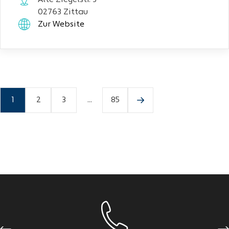
Alte Ziegelstr. 3
02763 Zittau
Zur Website
1
2
3
...
85