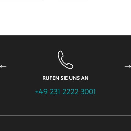
Previous
Ne
RUFEN SIE UNS AN
+49 231 2222 3001