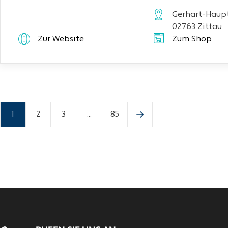
Gerhart-Haupt
02763 Zittau
Zur Website
Zum Shop
1
2
3
...
85