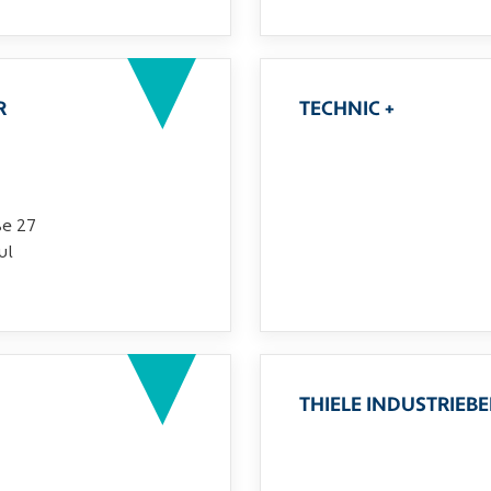
R
TECHNIC +
ße 27
ul
THIELE INDUSTRIEB