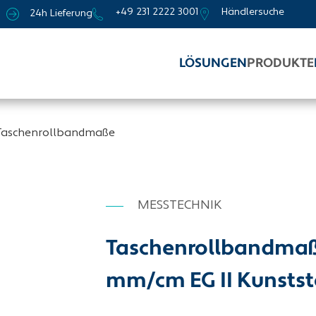
+49 231 2222 3001
Händlersuche
24h Lieferung
LÖSUNGEN
PRODUKTE
Taschenrollbandmaße
MESSTECHNIK
Taschenrollbandmaß 
mm/cm EG II Kunstst