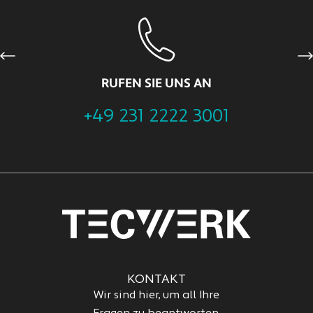
Previous
Ne
RUFEN SIE UNS AN
+49 231 2222 3001
KONTAKT
Wir sind hier, um all Ihre