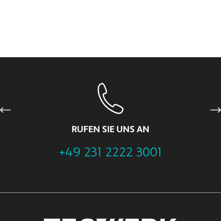
Previous
Ne
RUFEN SIE UNS AN
+49 231 2222 3001