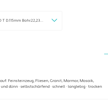
Diamanttrennscheibe FLIESEN PRO T D.115mm Bohr.22,23mm Seg.H.7mm Seg.S.1,6mm TW
f: Feinsteinzeug, Fliesen, Granit, Marmor, Mosaik,
 und dünn · selbstschärfend · schnell · langlebig · trocken