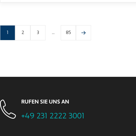
1
2
3
...
85
RUFEN SIE UNS AN
+49 231 2222 3001