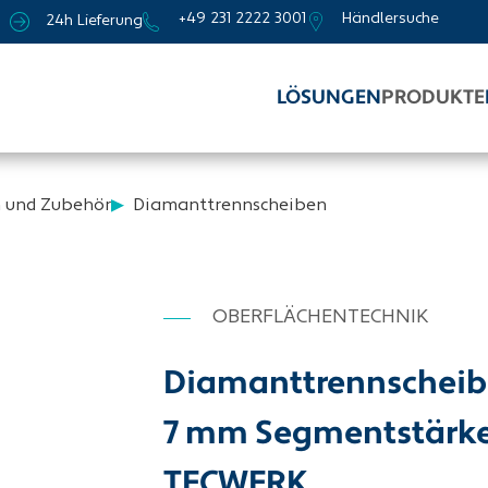
+49 231 2222 3001
Händlersuche
24h Lieferung
LÖSUNGEN
PRODUKTE
n und Zubehör
Diamanttrennscheiben
OBERFLÄCHENTECHNIK
Diamanttrennscheib
7 mm Segmentstärke 
TECWERK